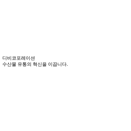
디비
코포레이션
수산물 유통의 혁신을 이끕니다.