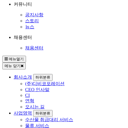
커뮤니티
공지사항
스토리
뉴스
채용센터
채용센터
메뉴열기
메뉴 닫기
회사소개
하위분류
(주)디비코포레이션
CEO 인사말
CI
연혁
오시는 길
사업영역
하위분류
수산물 취급대리 서비스
물류 서비스